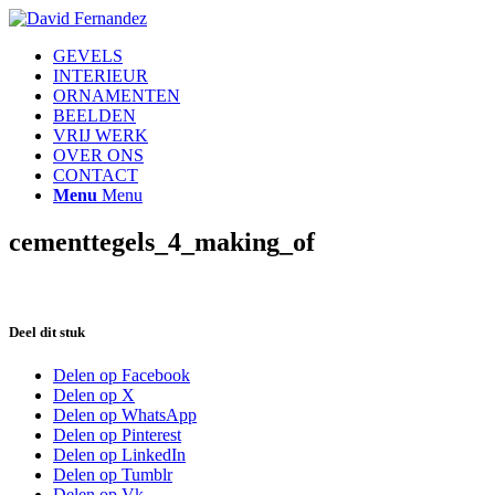
GEVELS
INTERIEUR
ORNAMENTEN
BEELDEN
VRIJ WERK
OVER ONS
CONTACT
Menu
Menu
cementtegels_4_making_of
Deel dit stuk
Delen op Facebook
Delen op X
Delen op WhatsApp
Delen op Pinterest
Delen op LinkedIn
Delen op Tumblr
Delen op Vk