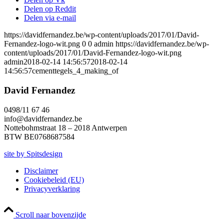
Delen op Reddit
Delen via e-mail
https://davidfernandez.be/wp-content/uploads/2017/01/David-
Fernandez-logo-wit.png
0
0
admin
https://davidfernandez.be/wp-
content/uploads/2017/01/David-Fernandez-logo-wit.png
admin
2018-02-14 14:56:57
2018-02-14
14:56:57
cementtegels_4_making_of
David Fernandez
0498/11 67 46
info@davidfernandez.be
Nottebohmstraat 18 – 2018 Antwerpen
BTW
BE0768687584
site by Spitsdesign
Disclaimer
Cookiebeleid (EU)
Privacyverklaring
Scroll naar bovenzijde